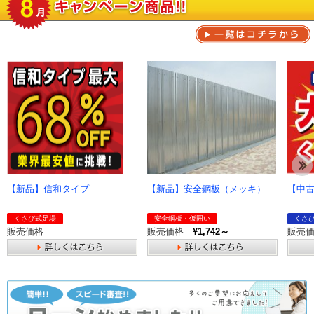
一覧
【新品】信和タイプ
【新品】安全鋼板（メッキ）
【中
くさび式足場
安全鋼板・仮囲い
くさ
販売価格
販売価格
¥1,742～
販売
詳しくはこちら
詳しくはこちら
詳し