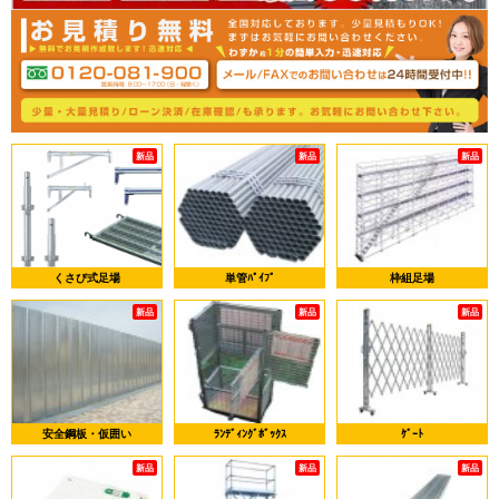
新品
新品
新品
くさび式足場
単管ﾊﾟｲﾌﾟ
枠組足場
新品
新品
新品
安全鋼板・仮囲い
ﾗﾝﾃﾞｨﾝｸﾞﾎﾞｯｸｽ
ｹﾞｰﾄ
新品
新品
新品