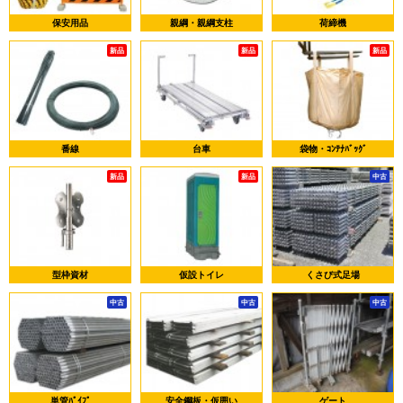
保安用品
親綱・親綱支柱
荷締機
新品
新品
新品
番線
台車
袋物・ｺﾝﾃﾅﾊﾞｯｸﾞ
新品
新品
中古
型枠資材
仮設トイレ
くさび式足場
中古
中古
中古
単管ﾊﾟｲﾌﾟ
安全鋼板・仮囲い
ゲート