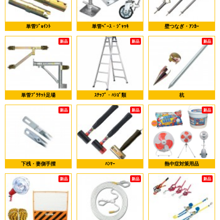
単管ｼﾞｮｲﾝﾄ
単管ﾍﾞｰｽ・ｼﾞｬｯｷ
壁つなぎ・ｱﾝｶｰ
新品
新品
新品
単管ﾌﾞﾗｹｯﾄ足場
ｽﾃｯﾌﾟ・ﾊｼｺﾞ類
杭
新品
新品
新品
下桟・妻側手摺
ﾊﾝﾏｰ
熱中症対策用品
新品
新品
新品