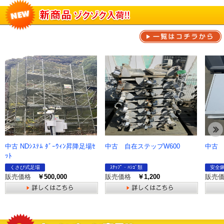
一覧
中古 NDｼｽﾃﾑ ﾀﾞｰｳｨﾝ昇降足場ｾ
中古 自在ステップW600
中古 
ｯﾄ
くさび式足場
ｽﾃｯﾌﾟ・ﾊｼｺﾞ類
安全
販売価格
￥500,000
販売価格
￥1,200
販売
詳しくはこちら
詳しくはこちら
詳し