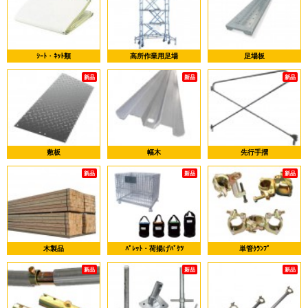
ｼｰﾄ・ﾈｯﾄ類
高所作業用足場
足場板
新品
新品
新品
敷板
幅木
先行手摺
新品
新品
新品
木製品
ﾊﾟﾚｯﾄ・荷揚げﾊﾞｹﾂ
単管ｸﾗﾝﾌﾟ
新品
新品
新品