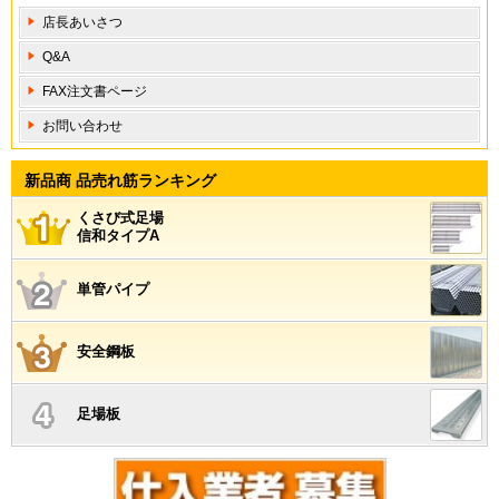
店長あいさつ
Q&A
FAX注文書ページ
お問い合わせ
新品商 品売れ筋ランキング
くさび式足場
信和タイプA
単管パイプ
安全鋼板
足場板