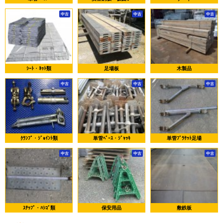
中古
中古
中古
ｼｰﾄ・ﾈｯﾄ類
足場板
木製品
中古
中古
中古
ｸﾗﾝﾌﾟ・ｼﾞｮｲﾝﾄ類
単管ﾍﾞｰｽ・ｼﾞｬｯｷ
単管ﾌﾞﾗｹｯﾄ足場
中古
中古
中古
ｽﾃｯﾌﾟ・ﾊｼｺﾞ類
保安用品
敷鉄板