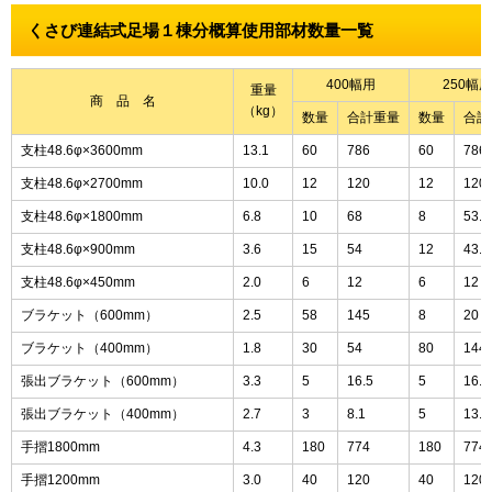
くさび連結式足場１棟分概算使用部材数量一覧
400幅用
250幅用
重量
商 品 名
（kg）
数量
合計重量
数量
合計
支柱48.6φ×3600mm
13.1
60
786
60
786
支柱48.6φ×2700mm
10.0
12
120
12
120
支柱48.6φ×1800mm
6.8
10
68
8
53.6
支柱48.6φ×900mm
3.6
15
54
12
43.2
支柱48.6φ×450mm
2.0
6
12
6
12
ブラケット（600mm）
2.5
58
145
8
20
ブラケット（400mm）
1.8
30
54
80
144
張出ブラケット（600mm）
3.3
5
16.5
5
16.5
張出ブラケット（400mm）
2.7
3
8.1
5
13.5
手摺1800mm
4.3
180
774
180
774
手摺1200mm
3.0
40
120
40
120