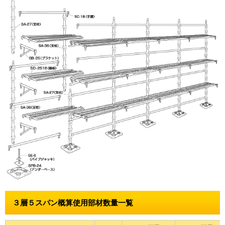
３層５スパン概算使用部材数量一覧