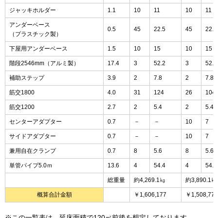
ジャッキホルダー
1.1
10
11
10
11
アンダーベース
0.5
45
22.5
45
22.5
（プラスチック製）
下屋用アンダーベース
1.5
10
15
10
15
階段2546mm（アルミ製）
17.4
3
52.2
3
52.2
補助ステップ
3.9
2
7.8
2
7.8
筋交1800
4.0
31
124
26
104
筋交1200
2.7
2
5.4
2
5.4
センターアダプター
0.7
－
－
10
7
サイドアダプター
0.7
－
－
10
7
兼用自在クランプ
0.7
8
5.6
8
5.6
単管パイプ5.0ｍ
13.6
4
54.4
4
54.4
総重量
約4,269.1㎏
約3,890.1㎏
概算合計金額
￥1,606,177
￥1,508,772
※この一覧表は、延床面積で120㎡前後を想定しております。