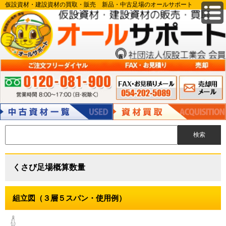
仮設資材・建設資材の買取・販売 新品・中古足場のオールサポート
FAX申込み 054-
メールでのお
ご注文フリーダイヤル:0120-081-900 営業時間 8:00～17:00（日・祝除
202-5089
問い合わせ
く）
中古資材
資材買取
くさび足場概算数量
組立図（３層５スパン・使用例）