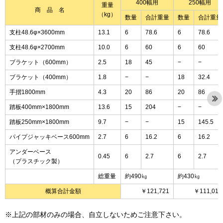
400幅用
250幅用
重量
商 品 名
（kg）
数量
合計重量
数量
合計重量
支柱48.6φ×3600mm
13.1
6
78.6
6
78.6
支柱48.6φ×2700mm
10.0
6
60
6
60
ブラケット（600mm）
2.5
18
45
−
−
ブラケット（400mm）
1.8
−
−
18
32.4
手摺1800mm
4.3
20
86
20
86
踏板400mm×1800mm
13.6
15
204
−
−
踏板250mm×1800mm
9.7
−
−
15
145.5
パイプジャッキベース600mm
2.7
6
16.2
6
16.2
アンダーベース
0.45
6
2.7
6
2.7
（プラスチック製）
総重量
約490㎏
約430㎏
概算合計金額
￥121,721
￥111,010
※上記の部材のみの場合、自立しないためご注意下さい。