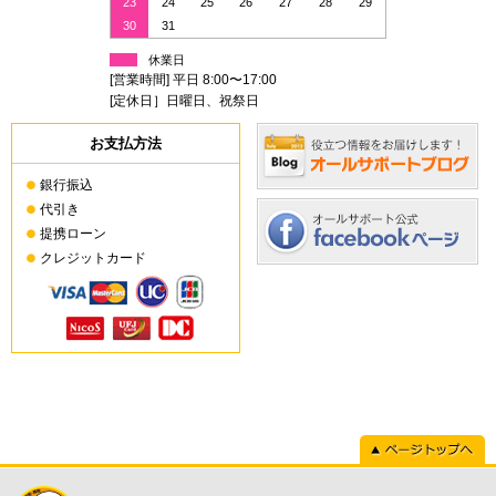
23
24
25
26
27
28
29
30
31
休業日
[営業時間] 平日 8:00〜17:00
[定休日］日曜日、祝祭日
お支払方法
銀行振込
代引き
提携ローン
クレジットカード
ページトップへ