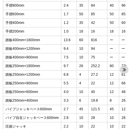
手摺900mm
2.4
35
84
40
96
手摺600mm
1.7
50
85
50
85
手摺400mm
1.2
35
42
50
60
手摺200mm
1.0
16
16
16
16
踏板400mm×1800mm
13.6
60
816
ー
ー
踏板400mm×1200mm
9.4
10
94
ー
ー
踏板400mm×900mm
7.5
10
75
ー
ー
踏板250mm×1800mm
9.7
26
252.2
80
776
踏板250mm×1200mm
6.8
4
27.2
12
81.6
踏板250mm×900mm
5.5
4
22
12
66
踏板250mm×600mm
4.0
10
40
12
48
踏板250mm×400mm
3.3
6
19.8
8
26.4
パイプジャッキベース600mm
2.7
45
121.5
45
121.
パイプ自在ジャッキベース600mm
2.8
10
28
10
28
圧縮ジャッキ
2.2
10
22
10
22