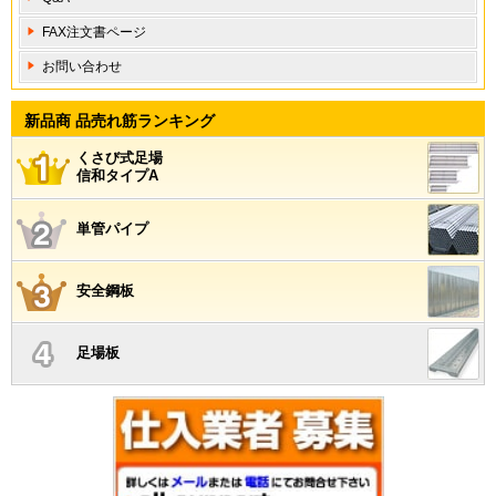
FAX注文書ページ
お問い合わせ
新品商 品売れ筋ランキング
くさび式足場
信和タイプA
単管パイプ
安全鋼板
足場板