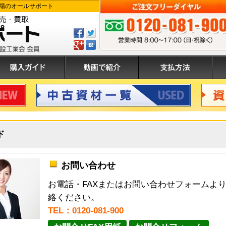
場のオールサポート
Facebook
ツ
で
イ
GPlus
は
ご注文フリーダイヤル:0120-081-900 
シ
ー
て
ェ
ト
ぶ
入ガイド
動画で紹介
支払方法
運
ア
す
登
す
る
録
る
中古資材
資材買
ド
お問い合わせ
お電話・FAXまたはお問い合わせフォームよ
絡ください。
TEL：0120-081-900