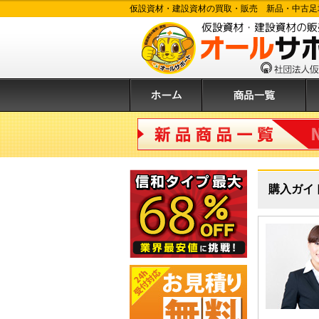
仮設資材・建設資材の買取・販売 新品・中古足
ホーム
商品一覧
購
新品商品
購入ガイ