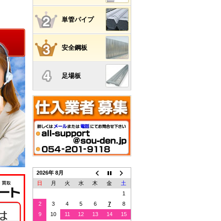
単管パイプ
安全鋼板
足場板
2026年 8月
日
月
火
水
木
金
土
1
2
3
4
5
6
7
8
9
10
11
12
13
14
15