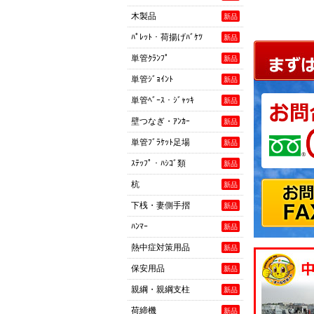
木製品
新品
ﾊﾟﾚｯﾄ・荷揚げﾊﾞｹﾂ
新品
単管ｸﾗﾝﾌﾟ
新品
単管ｼﾞｮｲﾝﾄ
新品
単管ﾍﾞｰｽ・ｼﾞｬｯｷ
新品
壁つなぎ・ｱﾝｶｰ
新品
単管ﾌﾞﾗｹｯﾄ足場
新品
ｽﾃｯﾌﾟ・ﾊｼｺﾞ類
新品
杭
新品
下桟・妻側手摺
新品
ﾊﾝﾏｰ
新品
熱中症対策用品
新品
保安用品
新品
親綱・親綱支柱
新品
荷締機
新品