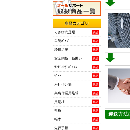
商品カテゴリ
くさび式足場
新品
単管ﾊﾟｲﾌﾟ
新品
枠組足場
新品
安全鋼板・仮囲い
新品
ﾗﾝﾃﾞｨﾝｸﾞﾎﾞｯｸｽ
新品
ｹﾞｰﾄ
新品
ｼｰﾄ・ﾈｯﾄ類
新品
高所作業用足場
新品
足場板
新品
敷板
新品
運送方法
幅木
新品
先行手摺
新品