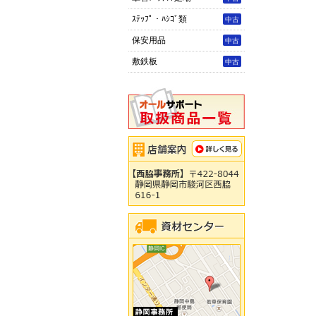
ｽﾃｯﾌﾟ・ﾊｼｺﾞ類
中古
保安用品
中古
敷鉄板
中古