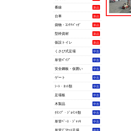
番線
新品
台車
新品
袋物・ｺﾝﾃﾅﾊﾞｯｸﾞ
新品
型枠資材
新品
仮設トイレ
新品
くさび式足場
中古
単管ﾊﾟｲﾌﾟ
中古
安全鋼板・仮囲い
中古
ゲート
中古
ｼｰﾄ・ﾈｯﾄ類
中古
足場板
中古
木製品
中古
ｸﾗﾝﾌﾟ・ｼﾞｮｲﾝﾄ類
中古
単管ﾍﾞｰｽ・ｼﾞｬｯｷ
中古
単管ﾌﾞﾗｹｯﾄ足場
中古