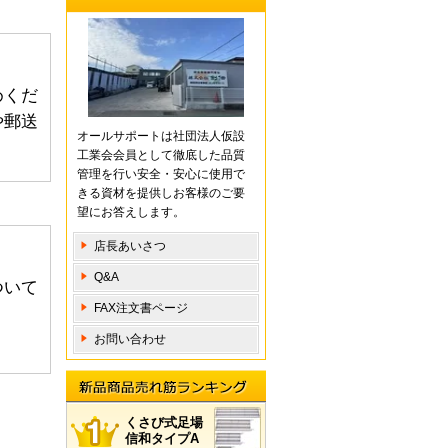
めくだ
や郵送
オールサポートは社団法人仮設
工業会会員として徹底した品質
管理を行い安全・安心に使用で
きる資材を提供しお客様のご要
望にお答えします。
店長あいさつ
Q&A
ついて
FAX注文書ページ
お問い合わせ
新品商 品売れ筋ランキング
くさび式足場
信和タイプA