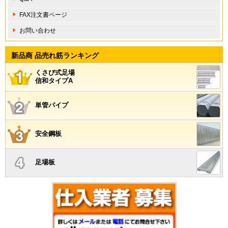
FAX注文書ページ
お問い合わせ
新品商 品売れ筋ランキング
くさび式足場
信和タイプA
単管パイプ
安全鋼板
足場板