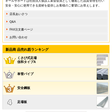
オールサポートは社団法人仮設工業会会員として徹底した品質管理を行い
安全・安心に使用できる資材を提供しお客様のご要望にお答えします。
店長あいさつ
Q&A
FAX注文書ページ
お問い合わせ
新品商 品売れ筋ランキング
くさび式足場
信和タイプA
単管パイプ
安全鋼板
足場板