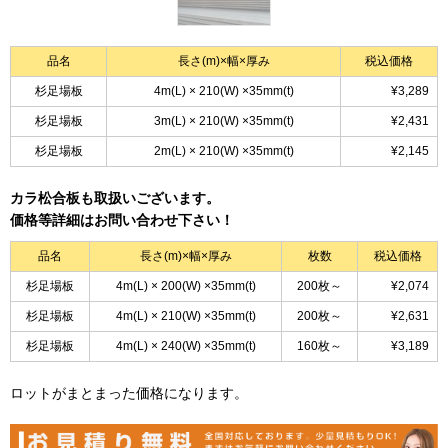
品名
長さ(m)×幅×厚み
税込価格
杉足場板
4m(L) × 210(W) ×35mm(t)
¥3,289
杉足場板
3m(L) × 210(W) ×35mm(t)
¥2,431
杉足場板
2m(L) × 210(W) ×35mm(t)
¥2,145
カラ松合板も取扱いございます。
価格等詳細はお問い合わせ下さい！
品名
長さ(m)×幅×厚み
枚数
税込価格
杉足場板
4m(L) × 200(W) ×35mm(t)
200枚～
¥2,074
杉足場板
4m(L) × 210(W) ×35mm(t)
200枚～
¥2,631
杉足場板
4m(L) × 240(W) ×35mm(t)
160枚～
¥3,189
ロットがまとまった価格になります。