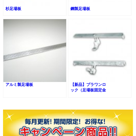
杉足場板
鋼製足場板
アルミ製足場板
【新品】プラワンロ
ック（足場板固定金
具）