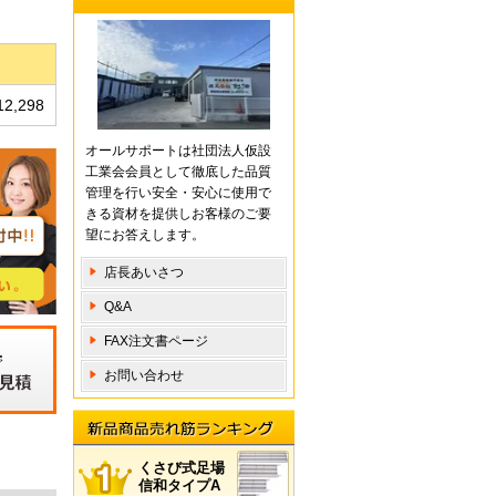
12,298
オールサポートは社団法人仮設
工業会会員として徹底した品質
管理を行い安全・安心に使用で
きる資材を提供しお客様のご要
望にお答えします。
店長あいさつ
Q&A
FAX注文書ページ
お問い合わせ
積
新品商 品売れ筋ランキング
くさび式足場
信和タイプA