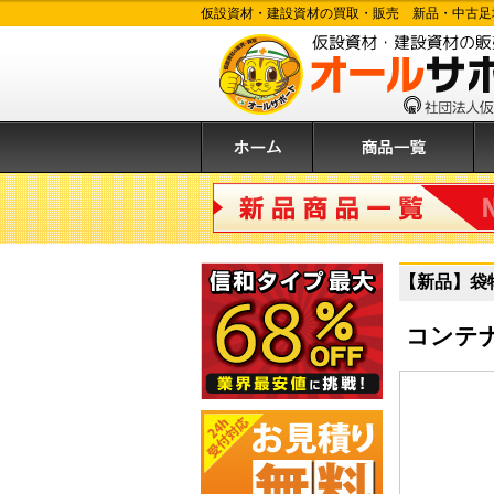
仮設資材・建設資材の買取・販売 新品・中古足
ホーム
商品一覧
購
新品商品
【新品】袋物・
コンテ