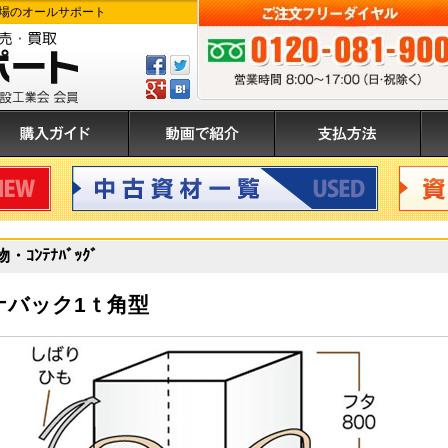
場のオールサポート
Facebook
ツ
で
イ
GPlus
は
ご注文フリーダイヤル:0120-081-900 
シ
ー
て
ェ
ト
ぶ
入ガイド
動画で紹介
支払方法
運
ア
す
登
す
る
録
る
中古資材
資材買
ｺﾝﾃﾅﾊﾞｯｸﾞ
ナバック1ｔ角型