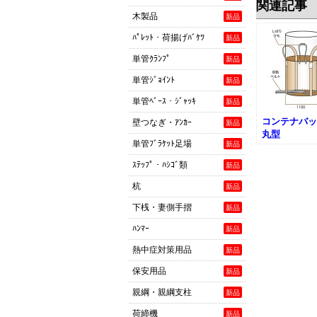
関連記事
木製品
新品
ﾊﾟﾚｯﾄ・荷揚げﾊﾞｹﾂ
新品
単管ｸﾗﾝﾌﾟ
新品
単管ｼﾞｮｲﾝﾄ
新品
単管ﾍﾞｰｽ・ｼﾞｬｯｷ
新品
コンテナバッ
壁つなぎ・ｱﾝｶｰ
新品
丸型
単管ﾌﾞﾗｹｯﾄ足場
新品
ｽﾃｯﾌﾟ・ﾊｼｺﾞ類
新品
杭
新品
下桟・妻側手摺
新品
ﾊﾝﾏｰ
新品
熱中症対策用品
新品
保安用品
新品
親綱・親綱支柱
新品
荷締機
新品