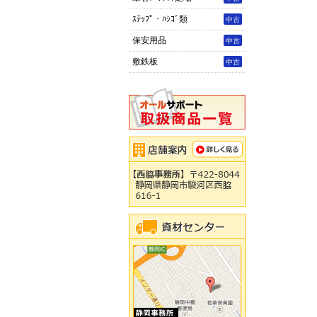
ｽﾃｯﾌﾟ・ﾊｼｺﾞ類
中古
保安用品
中古
敷鉄板
中古