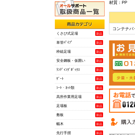
材質：PP
コンテナバ
商品カテゴリ
くさび式足場
新品
単管ﾊﾟｲﾌﾟ
新品
枠組足場
新品
安全鋼板・仮囲い
新品
ﾗﾝﾃﾞｨﾝｸﾞﾎﾞｯｸｽ
新品
ｹﾞｰﾄ
新品
ｼｰﾄ・ﾈｯﾄ類
新品
高所作業用足場
新品
足場板
新品
敷板
お電話でご
新品
0120-081-90
幅木
新品
先行手摺
新品