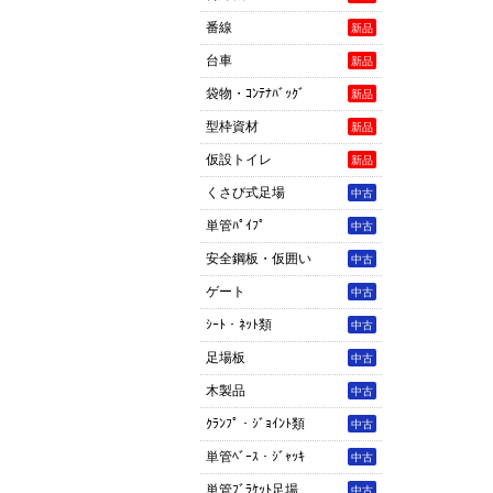
番線
新品
台車
新品
袋物・ｺﾝﾃﾅﾊﾞｯｸﾞ
新品
型枠資材
新品
仮設トイレ
新品
くさび式足場
中古
単管ﾊﾟｲﾌﾟ
中古
安全鋼板・仮囲い
中古
ゲート
中古
ｼｰﾄ・ﾈｯﾄ類
中古
足場板
中古
木製品
中古
ｸﾗﾝﾌﾟ・ｼﾞｮｲﾝﾄ類
中古
単管ﾍﾞｰｽ・ｼﾞｬｯｷ
中古
単管ﾌﾞﾗｹｯﾄ足場
中古