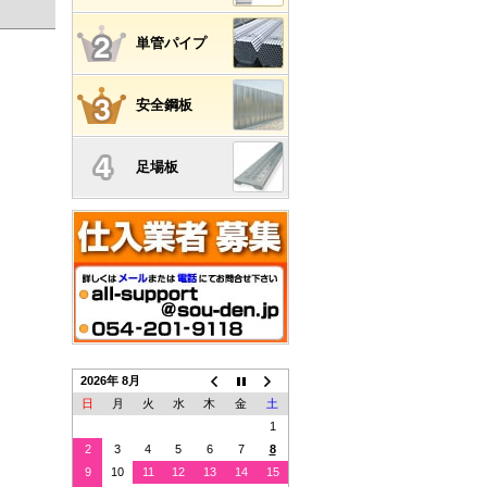
単管パイプ
安全鋼板
足場板
2026年 8月
日
月
火
水
木
金
土
1
2
3
4
5
6
7
8
9
10
11
12
13
14
15