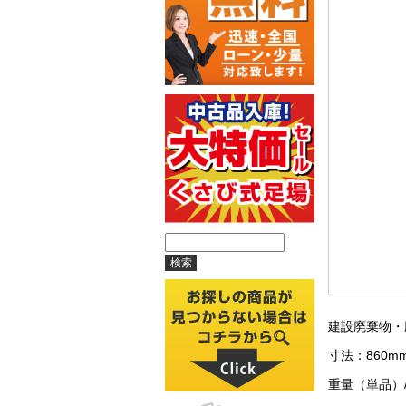
建設廃棄物・
寸法：860mm
重量（単品）/k