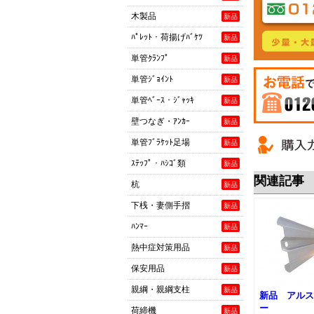
木製品
新品
ﾊﾟﾚｯﾄ・荷揚げﾊﾞｹﾂ
新品
単管ｸﾗﾝﾌﾟ
新品
単管ｼﾞｮｲﾝﾄ
新品
単管ﾍﾞｰｽ・ｼﾞｬｯｷ
新品
壁つなぎ・ｱﾝｶｰ
新品
お電話でご
単管ﾌﾞﾗｹｯﾄ足場
新品
0120-081-90
ｽﾃｯﾌﾟ・ﾊｼｺﾞ類
新品
関連記事
杭
新品
下桟・妻側手摺
新品
ﾊﾝﾏｰ
新品
熱中症対策用品
新品
保安用品
新品
親綱・親綱支柱
新品
新品 アルス
ー
荷締機
新品