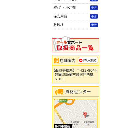
ｽﾃｯﾌﾟ・ﾊｼｺﾞ類
中古
保安用品
中古
敷鉄板
中古