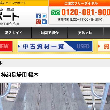
場のオールサポート
Facebook
ツ
で
イ
GPlus
は
ご注文フリーダイヤル:0120-081-900 
シ
ー
て
ェ
ト
ぶ
入ガイド
動画で紹介
支払方法
運
ア
す
登
す
る
録
る
中古資材
資材買
木
枠組足場用 幅木