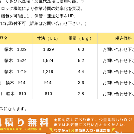
場・くさび式足場・次世代足場に使用可能。※
ィロック機能により作業時間の効率化を実現。
ト梱包を可能にし、保管・運送効率をUP。
材には取付不可（詳細はお問い合わせ下さい。）
品名
寸法（Ｌ1）
重量（ｋｇ）
税込価格
 幅木 1829
1,829
6.0
お問い合わせ下
 幅木 1524
1,524
5.2
お問い合わせ下
 幅木 1219
1,219
4.4
お問い合わせ下
 幅木 914
914
3.6
お問い合わせ下
 幅木 610
610
2.8
お問い合わせ下
ズになります。