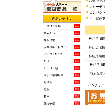
枠組み足
スピーデ
コンパク
※一部商
商品カテゴリ
くさび式足場
新品
単管ﾊﾟｲﾌﾟ
新品
枠組足場用
枠組足場
新品
安全鋼板・仮囲い
枠組足場用
新品
ﾗﾝﾃﾞｨﾝｸﾞﾎﾞｯｸｽ
新品
枠組足場用
ｹﾞｰﾄ
新品
枠組足場用
ｼｰﾄ・ﾈｯﾄ類
新品
枠組足場用
高所作業用足場
新品
足場板
新品
※インチサイ
敷板
新品
幅木
新品
先行手摺
新品