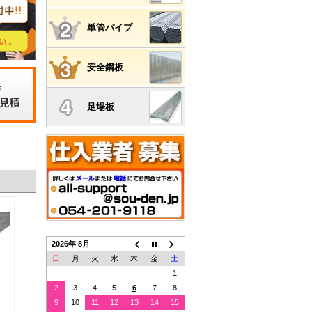
単管パイプ
安全鋼板
足場板
積
2026年 8月
日
月
火
水
木
金
土
1
2
3
4
5
6
7
8
9
10
11
12
13
14
15