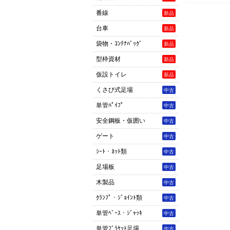
番線
新品
台車
新品
袋物・ｺﾝﾃﾅﾊﾞｯｸﾞ
新品
型枠資材
新品
仮設トイレ
新品
くさび式足場
中古
単管ﾊﾟｲﾌﾟ
中古
安全鋼板・仮囲い
中古
ゲート
中古
ｼｰﾄ・ﾈｯﾄ類
中古
足場板
中古
木製品
中古
ｸﾗﾝﾌﾟ・ｼﾞｮｲﾝﾄ類
中古
単管ﾍﾞｰｽ・ｼﾞｬｯｷ
中古
単管ﾌﾞﾗｹｯﾄ足場
中古