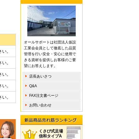
オールサポートは社団法人仮設
工業会会員として徹底した品質
さい。
管理を行い安全・安心に使用で
きる資材を提供しお客様のご要
さい。
望にお答えします。
さい。
店長あいさつ
さい。
Q&A
FAX注文書ページ
さい。
お問い合わせ
新品商 品売れ筋ランキング
くさび式足場
信和タイプA