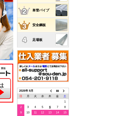
単管パイプ
安全鋼板
足場板
2026年 8月
日
月
火
水
木
金
土
1
2
3
4
5
6
7
8
9
10
11
12
13
14
15