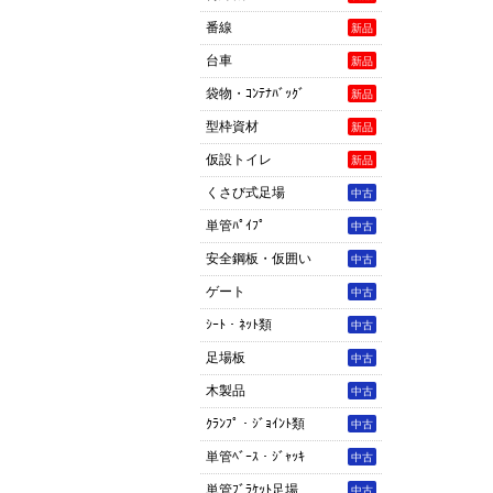
番線
新品
台車
新品
袋物・ｺﾝﾃﾅﾊﾞｯｸﾞ
新品
型枠資材
新品
仮設トイレ
新品
くさび式足場
中古
単管ﾊﾟｲﾌﾟ
中古
安全鋼板・仮囲い
中古
ゲート
中古
ｼｰﾄ・ﾈｯﾄ類
中古
足場板
中古
木製品
中古
ｸﾗﾝﾌﾟ・ｼﾞｮｲﾝﾄ類
中古
単管ﾍﾞｰｽ・ｼﾞｬｯｷ
中古
単管ﾌﾞﾗｹｯﾄ足場
中古