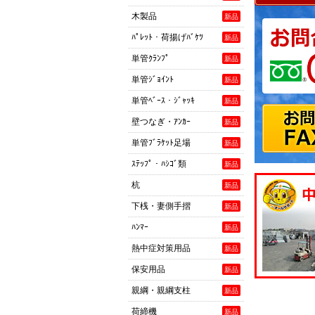
木製品
新品
ﾊﾟﾚｯﾄ・荷揚げﾊﾞｹﾂ
新品
単管ｸﾗﾝﾌﾟ
新品
単管ｼﾞｮｲﾝﾄ
新品
単管ﾍﾞｰｽ・ｼﾞｬｯｷ
新品
壁つなぎ・ｱﾝｶｰ
新品
単管ﾌﾞﾗｹｯﾄ足場
新品
ｽﾃｯﾌﾟ・ﾊｼｺﾞ類
新品
杭
新品
下桟・妻側手摺
新品
ﾊﾝﾏｰ
新品
熱中症対策用品
新品
保安用品
新品
親綱・親綱支柱
新品
荷締機
新品