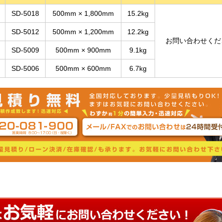
SD-5018
500mm × 1,800mm
15.2kg
SD-5012
500mm × 1,200mm
12.2kg
お問い合わせくだ
SD-5009
500mm × 900mm
9.1kg
SD-5006
500mm × 600mm
6.7kg