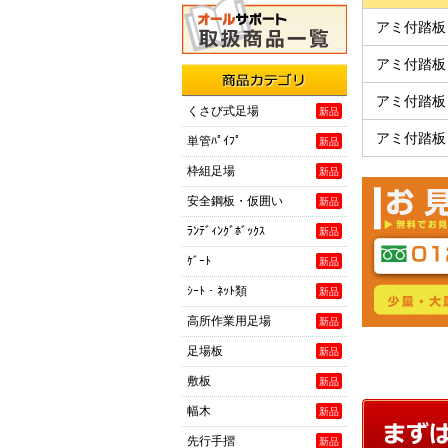
アミ付踏板
アミ付踏板
アミ付踏板
商品カテゴリ
くさび式足場
新品
アミ付踏板
単管ﾊﾟｲﾌﾟ
新品
枠組足場
新品
安全鋼板・仮囲い
新品
ﾗﾝﾃﾞｨﾝｸﾞﾎﾞｯｸｽ
新品
ｹﾞｰﾄ
新品
ｼｰﾄ・ﾈｯﾄ類
新品
高所作業用足場
新品
足場板
新品
敷板
新品
幅木
新品
先行手摺
新品