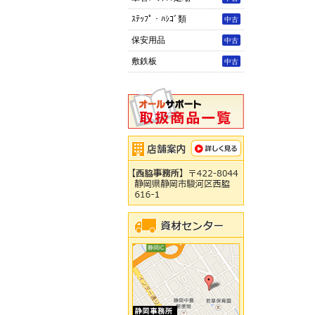
ｽﾃｯﾌﾟ・ﾊｼｺﾞ類
中古
保安用品
中古
敷鉄板
中古