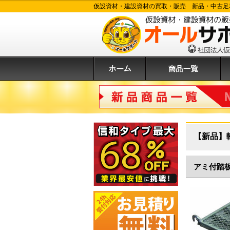
仮設資材・建設資材の買取・販売 新品・中古足
ホーム
商品一覧
購
新品商品
【新品】
アミ付踏板