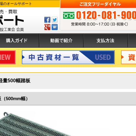
場のオールサポート
Facebook
ツ
で
イ
GPlus
は
ご注文フリーダイヤル:0120-081-900 
シ
ー
て
ェ
ト
ぶ
入ガイド
動画で紹介
支払方法
運
ア
す
登
す
る
録
る
中古資材
資材買
軽量500幅踏板
（500mm幅）