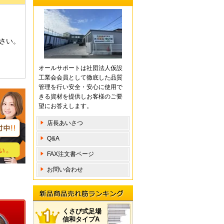
さい。
オールサポートは社団法人仮設
工業会会員として徹底した品質
管理を行い安全・安心に使用で
きる資材を提供しお客様のご要
望にお答えします。
店長あいさつ
Q&A
FAX注文書ページ
お問い合わせ
新品商 品売れ筋ランキング
くさび式足場
信和タイプA