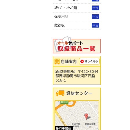
ｽﾃｯﾌﾟ・ﾊｼｺﾞ類
中古
保安用品
中古
敷鉄板
中古