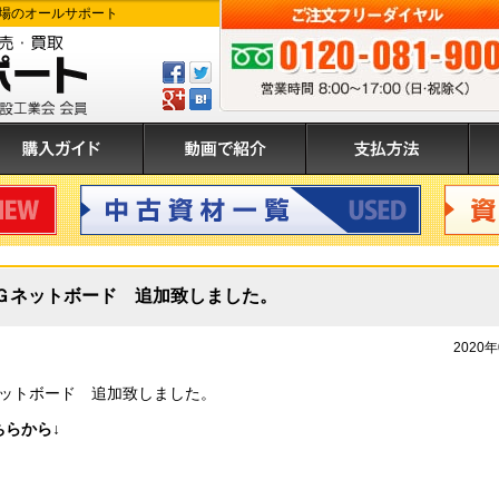
場のオールサポート
Facebook
ツ
で
イ
GPlus
は
ご注文フリーダイヤル:0120-081-900 
シ
ー
て
ェ
ト
ぶ
入ガイド
動画で紹介
支払方法
運
ア
す
登
す
る
録
る
中古資材
資材買
Ｇネットボード 追加致しました。
2020
ットボード 追加致しました。
ちらから↓