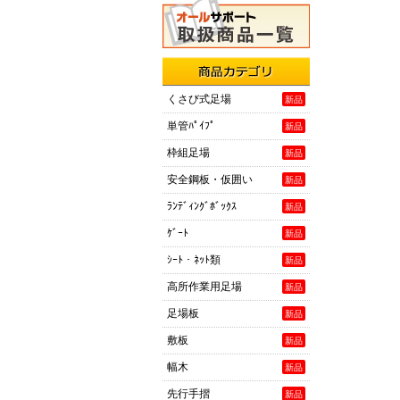
商品カテゴリ
くさび式足場
新品
単管ﾊﾟｲﾌﾟ
新品
枠組足場
新品
安全鋼板・仮囲い
新品
ﾗﾝﾃﾞｨﾝｸﾞﾎﾞｯｸｽ
新品
ｹﾞｰﾄ
新品
ｼｰﾄ・ﾈｯﾄ類
新品
高所作業用足場
新品
足場板
新品
敷板
新品
幅木
新品
先行手摺
新品