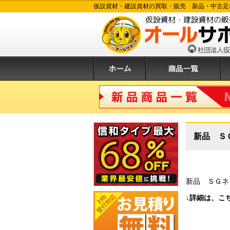
仮設資材・建設資材の買取・販売 新品・中古足
ホーム
商品一覧
購
新品商品
新品 Ｓ
新品 ＳＧネ
↓詳細は、こ