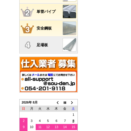
単管パイプ
安全鋼板
足場板
2026年 8月
日
月
火
水
木
金
土
1
2
3
4
5
6
7
8
9
10
11
12
13
14
15