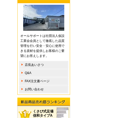
オールサポートは社団法人仮設
工業会会員として徹底した品質
管理を行い安全・安心に使用で
きる資材を提供しお客様のご要
望にお答えします。
店長あいさつ
Q&A
FAX注文書ページ
お問い合わせ
新品商 品売れ筋ランキング
くさび式足場
信和タイプA