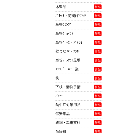
木製品
新品
ﾊﾟﾚｯﾄ・荷揚げﾊﾞｹﾂ
新品
単管ｸﾗﾝﾌﾟ
新品
単管ｼﾞｮｲﾝﾄ
新品
単管ﾍﾞｰｽ・ｼﾞｬｯｷ
新品
壁つなぎ・ｱﾝｶｰ
新品
単管ﾌﾞﾗｹｯﾄ足場
新品
ｽﾃｯﾌﾟ・ﾊｼｺﾞ類
新品
杭
新品
下桟・妻側手摺
新品
ﾊﾝﾏｰ
新品
熱中症対策用品
新品
保安用品
新品
親綱・親綱支柱
新品
荷締機
新品