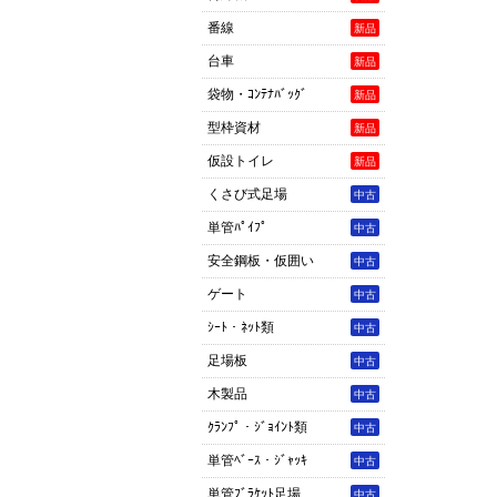
番線
新品
台車
新品
袋物・ｺﾝﾃﾅﾊﾞｯｸﾞ
新品
型枠資材
新品
仮設トイレ
新品
くさび式足場
中古
単管ﾊﾟｲﾌﾟ
中古
安全鋼板・仮囲い
中古
ゲート
中古
ｼｰﾄ・ﾈｯﾄ類
中古
足場板
中古
木製品
中古
ｸﾗﾝﾌﾟ・ｼﾞｮｲﾝﾄ類
中古
単管ﾍﾞｰｽ・ｼﾞｬｯｷ
中古
単管ﾌﾞﾗｹｯﾄ足場
中古