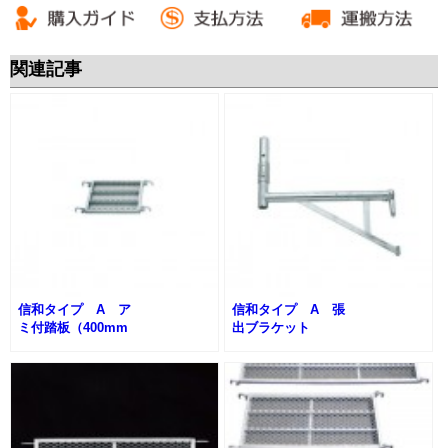
見積 0120-081-900
054-202-5089
見積
関連記事
信和タイプ A ア
信和タイプ A 張
ミ付踏板（400mm
出ブラケット
幅）