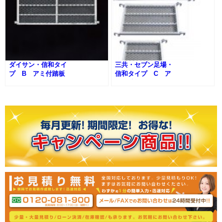
ダイサン・信和タイ
三共・セブン足場・
プ B アミ付踏板
信和タイプ C ア
（400mm幅）
ミ付踏板（400mm
幅）