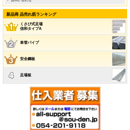
お問い合わせ
新品商 品売れ筋ランキング
くさび式足場
信和タイプA
単管パイプ
安全鋼板
足場板