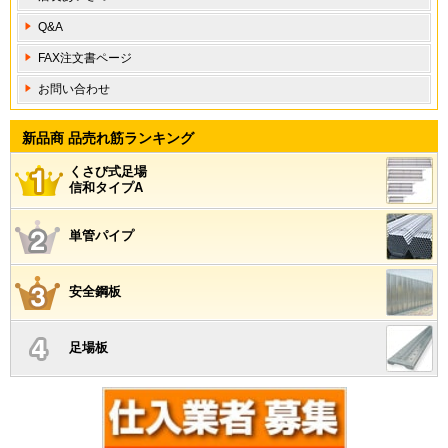
Q&A
FAX注文書ページ
お問い合わせ
新品商 品売れ筋ランキング
くさび式足場
信和タイプA
単管パイプ
安全鋼板
足場板