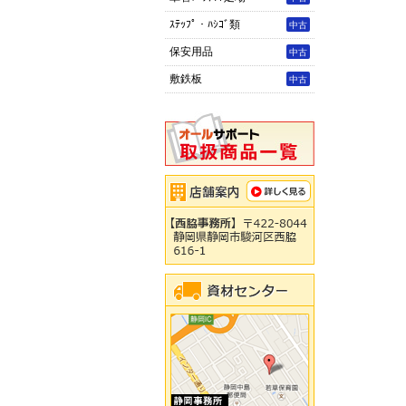
ｽﾃｯﾌﾟ・ﾊｼｺﾞ類
中古
保安用品
中古
敷鉄板
中古