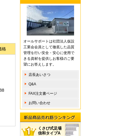
オールサポートは社団法人仮設
工業会会員として徹底した品質
価格
管理を行い安全・安心に使用で
きる資材を提供しお客様のご要
望にお答えします。
店長あいさつ
Q&A
88
FAX注文書ページ
お問い合わせ
新品商 品売れ筋ランキング
くさび式足場
信和タイプA