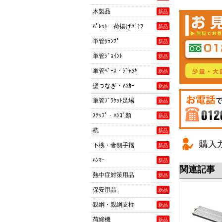
木製品
新品
ﾊﾟﾚｯﾄ・荷揚げﾊﾞｹﾂ
新品
単管ｸﾗﾝﾌﾟ
新品
単管ｼﾞｮｲﾝﾄ
新品
単管ﾍﾞｰｽ・ｼﾞｬｯｷ
新品
壁つなぎ・ｱﾝｶｰ
新品
単管ﾌﾞﾗｹｯﾄ足場
新品
ｽﾃｯﾌﾟ・ﾊｼｺﾞ類
新品
杭
新品
お電話でご
0120-081-90
下桟・妻側手摺
新品
ﾊﾝﾏｰ
新品
関連記事
熱中症対策用品
新品
保安用品
新品
親綱・親綱支柱
新品
荷締機
新品