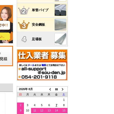
単管パイプ
安全鋼板
足場板
積
2026年 8月
日
月
火
水
木
金
土
1
2
3
4
5
6
7
8
9
10
11
12
13
14
15