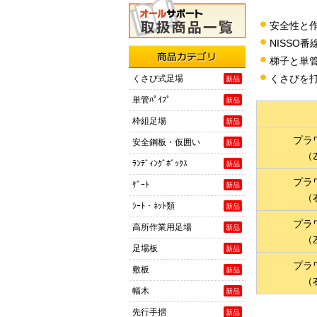
安全性と
NISSO
梯子と単
商品カテゴリ
くさびを
くさび式足場
新品
単管ﾊﾟｲﾌﾟ
新品
枠組足場
新品
プラ
安全鋼板・仮囲い
新品
（
ﾗﾝﾃﾞｨﾝｸﾞﾎﾞｯｸｽ
新品
プラ
ｹﾞｰﾄ
新品
（
ｼｰﾄ・ﾈｯﾄ類
新品
プラ
高所作業用足場
新品
（
足場板
新品
プラ
敷板
新品
（
幅木
新品
先行手摺
新品