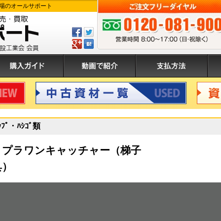
場のオールサポート
Facebook
ツ
で
イ
GPlus
は
ご注文フリーダイヤル:0120-081-900 
シ
ー
て
ェ
ト
ぶ
入ガイド
動画で紹介
支払方法
運
ア
す
登
す
る
録
る
中古資材
資材買
ﾌﾟ・ﾊｼｺﾞ類
】プラワンキャッチャー（梯子
具）