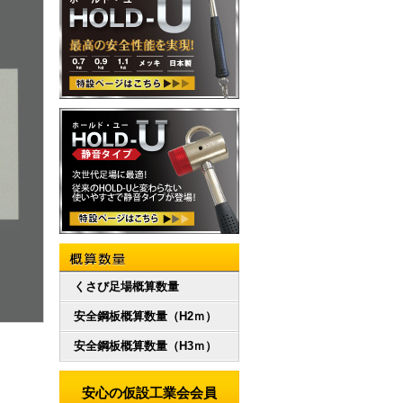
概算数量
くさび足場概算数量
安全鋼板概算数量（H2ｍ）
安全鋼板概算数量（H3ｍ）
安心の仮設工業会会員