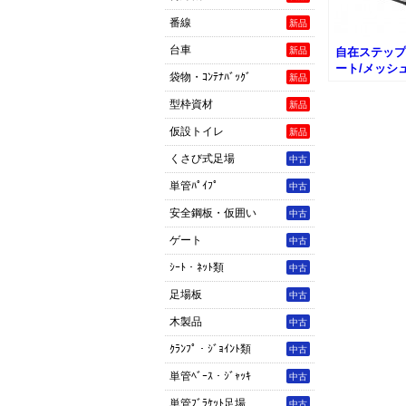
番線
新品
台車
新品
自在ステップ
ート/メッシ
袋物・ｺﾝﾃﾅﾊﾞｯｸﾞ
新品
型枠資材
新品
仮設トイレ
新品
くさび式足場
中古
単管ﾊﾟｲﾌﾟ
中古
安全鋼板・仮囲い
中古
ゲート
中古
ｼｰﾄ・ﾈｯﾄ類
中古
足場板
中古
木製品
中古
ｸﾗﾝﾌﾟ・ｼﾞｮｲﾝﾄ類
中古
単管ﾍﾞｰｽ・ｼﾞｬｯｷ
中古
単管ﾌﾞﾗｹｯﾄ足場
中古