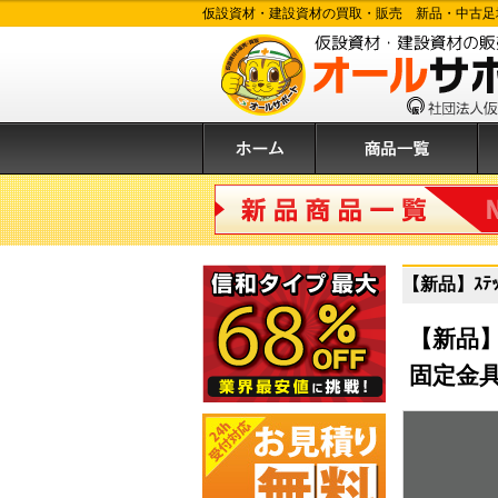
仮設資材・建設資材の買取・販売 新品・中古足
ホーム
商品一覧
購
新品商品
【新品】ｽﾃｯ
【新品
固定金