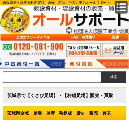
仮設資材・建設資材の買取・販売 新品・中古足場のオールサポート
FAX申込み 054-
メールでのお
ご注文フリーダイヤル:0120-081-900 営業時間 8:00～17:00（日・祝除
202-5089
問い合わせ
く）
中古資材
資材買取
茨城県で【くさび足場】・【枠組足場】販売・買取
茨城県全域 足場 単管 敷鉄板 資材 販売・買取