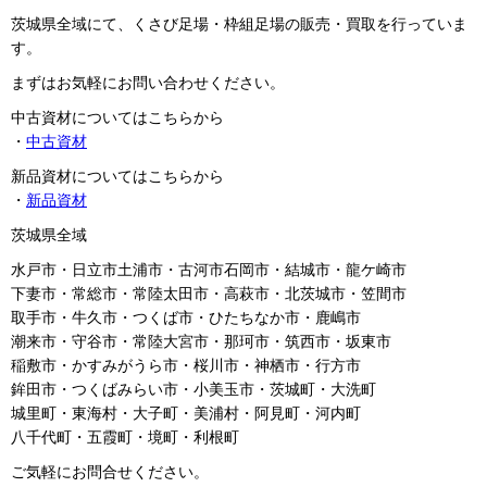
茨城県全域にて、くさび足場・枠組足場の販売・買取を行っていま
す。
まずはお気軽にお問い合わせください。
中古資材についてはこちらから
・
中古資材
新品資材についてはこちらから
・
新品資材
茨城県全域
水戸市・日立市土浦市・古河市石岡市・結城市・龍ケ崎市
下妻市・常総市・常陸太田市・高萩市・北茨城市・笠間市
取手市・牛久市・つくば市・ひたちなか市・鹿嶋市
潮来市・守谷市・常陸大宮市・那珂市・筑西市・坂東市
稲敷市・かすみがうら市・桜川市・神栖市・行方市
鉾田市・つくばみらい市・小美玉市・茨城町・大洗町
城里町・東海村・大子町・美浦村・阿見町・河内町
八千代町・五霞町・境町・利根町
ご気軽にお問合せください。