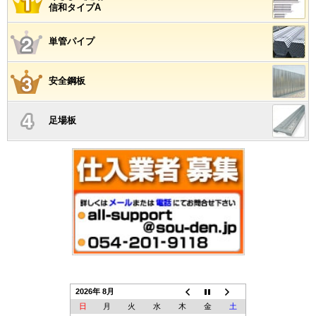
信和タイプA
単管パイプ
安全鋼板
足場板
2026年 8月
日
月
火
水
木
金
土