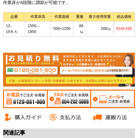
作業床が4段階に調節が可能です。
品番
作業床高
作業面積
重量
最大使用荷重
税込価格
12-
1550～
66
500×1200
200㎏
¥166,595
19ＲＡ
1950
㎏
お電話でご注文・お
FAXでご注文・お見積
メールでご注文・お
見積 0120-081-900
054-202-5089
見積
関連記事