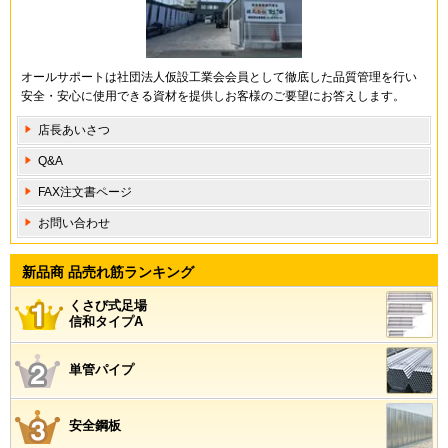
オールサポートは社団法人仮設工業会会員として徹底した品質管理を行い
安全・安心に使用できる資材を提供しお客様のご要望にお答えします。
店長あいさつ
Q&A
FAX注文書ページ
お問い合わせ
新品商 品売れ筋ランキング
くさび式足場
信和タイプA
単管パイプ
安全鋼板