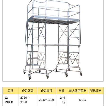
品番
作業床高
作業面積
重量
最大使用荷重
税込価格
12-
2750～
249
2240×1200
400㎏
19ＲＤ
3150
㎏