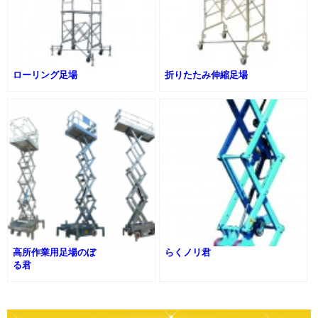
ローリング足場
折りたたみ伸縮足場
高所作業用足場のぼ
らくノリ君
る君